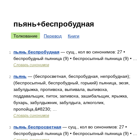
пьянь+беспробудная
Толкование
Перевод
Книги
пьянь беспробудная
— сущ., кол во синонимов: 27 •
1
беспробудный пьяница (9) • беспросыпный пьяница (9) • …
Словарь синонимов
пьянь
— (беспросветная, беспробудная, непробудная);
2
(беспросыпный, беспробудный, горький) пьяница, зюзя,
забулдыжка, пропивоха, выпивала, выпивоха,
поддавальщик, питок, запивоха, зашибальщик, ярыжка,
бухарь, забулдыжник, забулдыга, алкоголик,
пропойца,&#8230; …
Словарь синонимов
пьянь беспросветная
— сущ., кол во синонимов: 27 •
3
беспробудный пьяница (9) • беспросыпный пьяница (9) • …