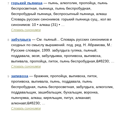
горький пьяница
— пьянь, алкоголик, пропойца, пьянь
7
беспросветная, пьяница, пьянь беспробудная,
беспробудный пьяница, беспросыпный пьяница, алкаш
Словарь русских синонимов. горький пьяница сущ., кол во
синонимов: 10 • алкаш (31) • …
Словарь синонимов
забулдыга
— См. пьяный... Словарь русских синонимов и
8
сходных по смыслу выражений. под. ред. Н. Абрамова, М.:
Русские словари, 1999. забулдыга гуляка, пьяный;
поддавала, зюзя, забулдыжка, пропивоха, выпивоха,
выпивала, пропойца, питок, пьянь беспробудная,&#8230; …
Словарь синонимов
запивоха
— бражник, пропойца, выпивоха, питок,
9
пропивоха, выпивала, пьянь, поддавала, пьянь
беспробудная, пьянь беспросветная, забулдыга, алкоголик,
поддавальщик, зашибальщик, бухальщик, воронка,
пьянчужка, алкаш, киряльщик, питух, алканавт,
алконавт,&#8230; …
Словарь синонимов