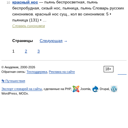
красный нос
— пьянь беспросветная, пьянь
10
беспробудная, сизый нос, пьяница, пьянь Словарь русских
синонимов. красный нос сущ., кол во синонимов: 5 •
пьяница (131) • …
Словарь синонимов
Страницы
Следующая
→
1
2
3
© Академик, 2000-2026
18+
Обратная связь:
Техподдержка
,
Реклама на сайте
👣 Путешествия
Экспорт словарей на сайты
, сделанные на PHP,
Joomla,
Drupal,
WordPress, MODx.