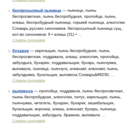
Словарь синонимов
беспросыпный пьяница
— пьяница, пьянь
4
беспросветная, пьянь беспробудная, пропойца, пьянь,
алкаш, беспробудный пьяница, горький пьяница, алкоголик
Словарь русских синонимов. беспросыпный пьяница сущ.,
кол во синонимов: 9 • алкаш (31) • …
Словарь синонимов
бухарик
— киряльщик, пьянь беспробудная, пьянь
5
беспросветная, поддавала, алкаш, алкоголик, пропойца,
забулдыга, бухарин, поддавальщик, бухарь, пьянчужка,
выпивала, пьяница, пьянчуга, алканавт, алконавт, пьянь,
забулдыжка, бухальщик, выпивоха Словарь&#8230; …
Словарь синонимов
выпивоха
— пропойца, поддавала, пьянь беспросветная,
6
пьянь беспробудная, алкоголик, питух, киряльщик, пьянь,
пьянчужка, читатель, бухарин, бухарик, зашибальщик,
бухальщик, воронка, алкаш, алконавт, бухарь, пьяница,
поддавальщик, забулдыга, бражник, выпивала …
Словарь синонимов